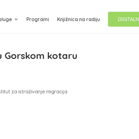
sluge
Programi
Knjižnica na radiju
DIGITALN
u Gorskom kotaru
itut za istraživanje migracija
e