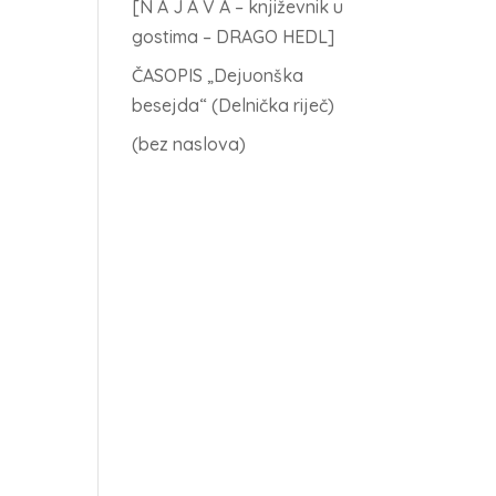
[N A J A V A – književnik u
gostima – DRAGO HEDL]
ČASOPIS „Dejuonška
besejda“ (Delnička riječ)
(bez naslova)