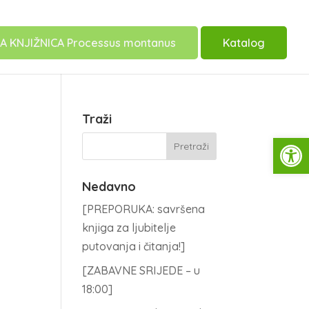
A KNJIŽNICA Processus montanus
Katalog
Traži
Open
Nedavno
[PREPORUKA: savršena
knjiga za ljubitelje
putovanja i čitanja!]
[ZABAVNE SRIJEDE – u
18:00]