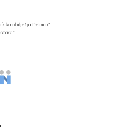
afska obilježja Delnica“
 kotara“