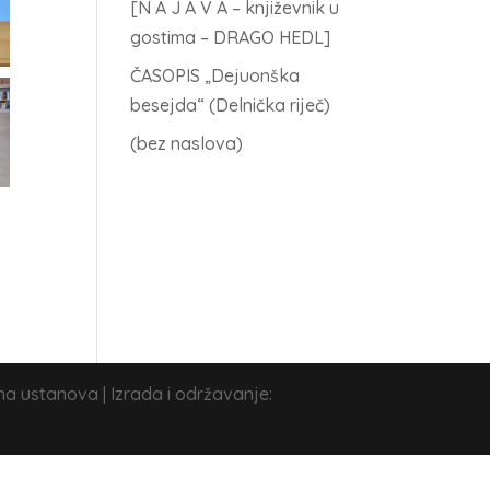
[N A J A V A – književnik u
gostima – DRAGO HEDL]
ČASOPIS „Dejuonška
besejda“ (Delnička riječ)
(bez naslova)
na ustanova | Izrada i održavanje: