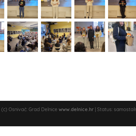
 (c) Osnivač: Grad Delnice
www.delnice.hr
| Status: samostal