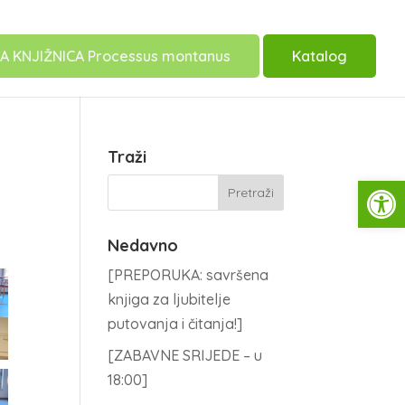
A KNJIŽNICA Processus montanus
Katalog
Traži
Open
Nedavno
[PREPORUKA: savršena
knjiga za ljubitelje
putovanja i čitanja!]
[ZABAVNE SRIJEDE – u
18:00]