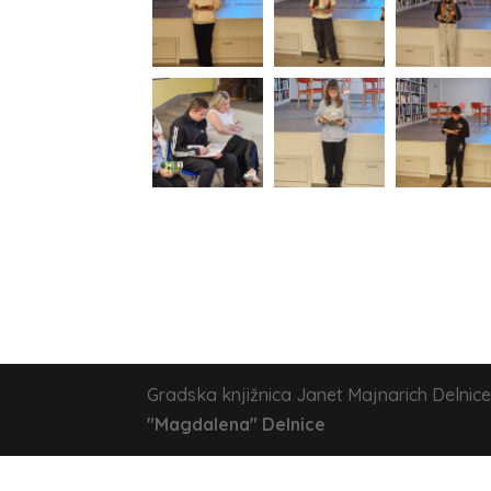
Gradska knjižnica Janet Majnarich Delnice
"Magdalena" Delnice