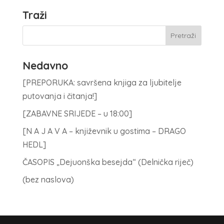
Traži
Nedavno
[PREPORUKA: savršena knjiga za ljubitelje
putovanja i čitanja!]
[ZABAVNE SRIJEDE – u 18:00]
[N A J A V A – književnik u gostima – DRAGO
HEDL]
ČASOPIS „Dejuonška besejda“ (Delnička riječ)
(bez naslova)