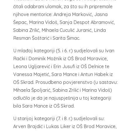
čitali odabrani ulomak, za što su ih pripremale
njihove mentorice: Andreja Marković, Jasna
Šepac, Marina Vidoš, Sanja Despot Abramović,
Sabina Zrilić, Mihaela Cuculić Juranić, Linda
Resman Šoštarić i Sarita Šimac.
U mlađoj kategoriji (5. i 6. r.) sudjelovali su Ivan
Rački i Dominik Možnik iz OŠ Brod Moravice,
Leona Ugljarević i Erin Jusufi iz OŠ Delnice te
Vanessa Majetić, Sara Mance i Antun Habek iz
OŠ Skrad. Prosudbeno povjerenstvo (u sastavu:
Mihaela Špoljarić, Sabina Zrilić i Marina Vidoš)
odlučilo je da je najuspješnija u toj kategoriji
bila Sara Mance iz OŠ Skrad.
U starijoj kategoriji (7. i 8. r.) sudjelovali su:
Arven Brajdić i Lukas Liker iz OŠ Brod Moravice,