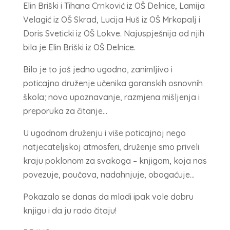
Elin Briški i Tihana Crnković iz OŠ Delnice, Lamija
Velagić iz OŠ Skrad, Lucija Huš iz OŠ Mrkopalj i
Doris Sveticki iz OŠ Lokve. Najuspješnija od njih
bila je Elin Briški iz OŠ Delnice.
Bilo je to još jedno ugodno, zanimljivo i
poticajno druženje učenika goranskih osnovnih
škola; novo upoznavanje, razmjena mišljenja i
preporuka za čitanje…
U ugodnom druženju i više poticajnoj nego
natjecateljskoj atmosferi, druženje smo priveli
kraju poklonom za svakoga – knjigom, koja nas
povezuje, poučava, nadahnjuje, obogaćuje…
Pokazalo se danas da mladi ipak vole dobru
knjigu i da ju rado čitaju!