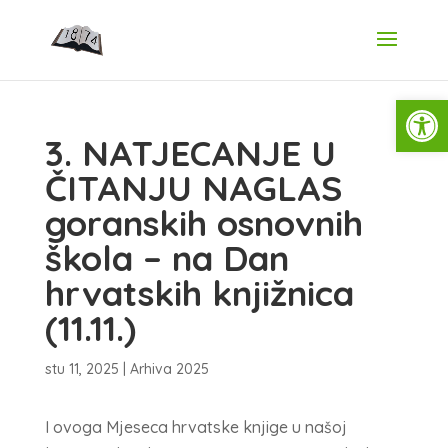
Open
3. NATJECANJE U
ČITANJU NAGLAS
goranskih osnovnih
škola – na Dan
hrvatskih knjižnica
(11.11.)
stu 11, 2025
|
Arhiva 2025
I ovoga Mjeseca hrvatske knjige u našoj