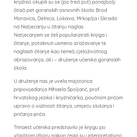
knjižnici okupili su se (po treći put) ponajbolji
čitači pet goranskih osnovnih škola: Brod
Moravica, Delnica, Lokava, Mrkoplja i Skrada
na Natjecanju u čitanju naglas.
Natjecanjem se želi popularizirati knjiga i
čitanje, potaknuti usmeno izražavanje te
naglasiti čitanje kao temelj cjeloživotnog
obrazovanja, ali i – druženje učenika goranskih
škola.
U druženje nas je uvela majstorica
pripovijedanja Mihaela Špoljarić, prof.
hrvatskog jezika i knjižničarka, poučnom pričom
upravo o važnosti čitanja, umijeću slušanja i
pričanja priča.
Trinaest učenika predstavilo je knjigu po
vlastitom izboru nakon čega su i interpretativno