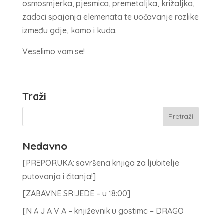
osmosmjerka, pjesmica, premetaljka, križaljka,
zadaci spajanja elemenata te uočavanje razlike
između gdje, kamo i kuda.
Veselimo vam se!
Traži
Nedavno
[PREPORUKA: savršena knjiga za ljubitelje
putovanja i čitanja!]
[ZABAVNE SRIJEDE – u 18:00]
[N A J A V A – književnik u gostima – DRAGO