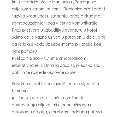
knjižice održat će se i radionica „Potraga za
cvijetom s crnom laticom“. Radionica prati priču i
razvija kreativnost, suradnju, brigu o drugima,
samopouzdanje i jača vještine komunikacije.
Priču pretvara u uzbudljivu avanturu u kojoj
učimo da je važno uživati u putovanju do cilja te
da je lakše kada uz sebe imamo prijatelje koji
nam pomažu.
Pčelica Nenica – Cvijet s crnom laticom
edukativna je ilustrirana priča za predškolsku
dob i niže razrede osnovne škole.
Sadržajem potiče na razmišljanje o sljedećim
temama:
je li bolje putovati ili stići – o važnosti
postavljanja ciljeva, ali ujedno uživanja u
putovanju do cilja, o hrabrosti odabira puteva