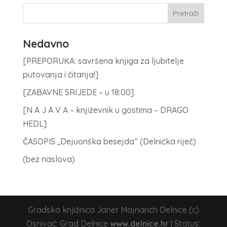
Nedavno
[PREPORUKA: savršena knjiga za ljubitelje
putovanja i čitanja!]
[ZABAVNE SRIJEDE – u 18:00]
[N A J A V A – književnik u gostima – DRAGO
HEDL]
ČASOPIS „Dejuonška besejda“ (Delnička riječ)
(bez naslova)
Gradska knjižnica Janet Majnarich Delnice (c)
Osnivač: Grad Delnice
www.delnice.hr
| Status: