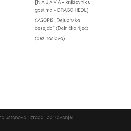
[N A J A V A – književnik u
gostima – DRAGO HEDL]
ČASOPIS „Dejuonška
besejda“ (Delnička riječ)
(bez naslova)
na ustanova | Izrada i održavanje: