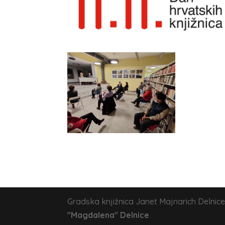
Gradska knjižnica Janet Majnarich Delnice
"Magdalena" Delnice