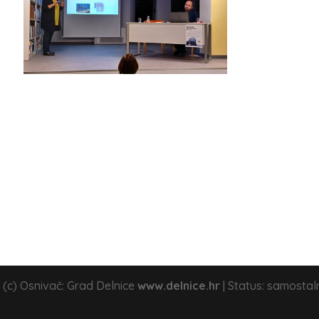
 (c) Osnivač: Grad Delnice
www.delnice.hr
| Status: samostal