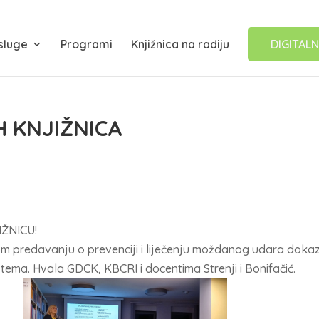
sluge
Programi
Knjižnica na radiju
DIGITALN
IH KNJIŽNICA
IŽNICU!
nom predavanju o prevenciji i liječenju moždanog udara dokaz
ema. Hvala GDCK, KBCRI i docentima Strenji i Bonifačić.