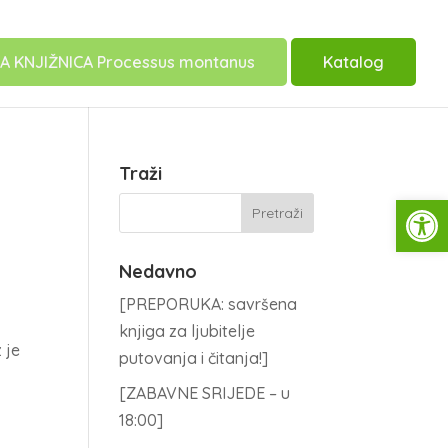
A KNJIŽNICA Processus montanus
Katalog
Traži
Open
Nedavno
[PREPORUKA: savršena
knjiga za ljubitelje
 je
putovanja i čitanja!]
[ZABAVNE SRIJEDE – u
18:00]