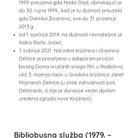
1999. preuzima gđa Nada Glad, obnašajući je
do 30. rujna 1999., kad je tu dužnost preuzela
gđa Darinka Živanović, sve do 31. prosinca
2013.g.;
od 1. siječnja 2014. na dužnosti ravnateljice je
Indira Rački Joskić;
7. svibnja 2021. Narodna knjižnica i čitaonica
Delnice je preseljena u adaptirani prostor
bivšeg Doma oružanih snaga RH, u Radićevoj
ulici 3; mijenja naziv u Gradska knjižnica Janet
Majnarich Delnice (u znak zahvalnosti pok.
Delničanki, iz čije je donacije većim dijelom
uređena zgrada nove Knjižnice).
Bibliobusna služba (1979. –