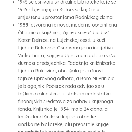
1945.se osnivaju sindikalne biblioteke koje se
1949. objedinjuju u Kotarsku knjižnicu
smještenu u prostorijama Radničkog doma;
1953.
otvorena je nova, moderno opremljena
Čitaonica i knjižnica, čiji je osnivač bio bivši
Kotar Delnice, na Lujzinskoj cesti, u kući
Ljubice Rukavine. Osnovana je na inicijativu
Vinka Linića, koji je u Upravnom odboru vršio
dužnost predsjednika. Tadašnja knjižničarka,
Ljubica Rukavina, obnašala je dužnost
tajnice Upravnog odbora, a Boro Muvrin bio
je blagajnik. Početak rada odvijao se u
teškim okolnostima, u stalnom nedostatku
financijskih sredstava za nabavu knjižnoga
fonda. Knjižnica je 1954. imala 24 člana, a
knjižni fond činile su knjige kotarske
sindikalne biblioteke, ali i preostale knjige