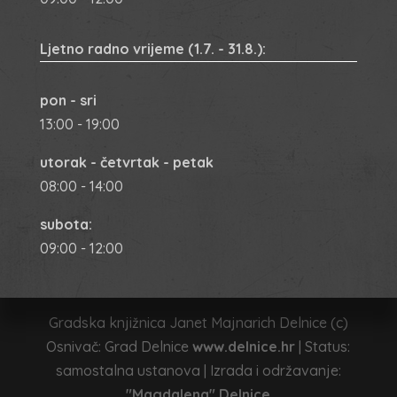
Ljetno radno vrijeme
(1.7. - 31.8.):
pon - sri
13:00 - 19:00
utorak - četvrtak - petak
08:00 - 14:00
subota:
09:00 - 12:00
Gradska knjižnica Janet Majnarich Delnice (c)
Osnivač: Grad Delnice
www.delnice.hr
| Status:
samostalna ustanova | Izrada i održavanje:
"Magdalena" Delnice