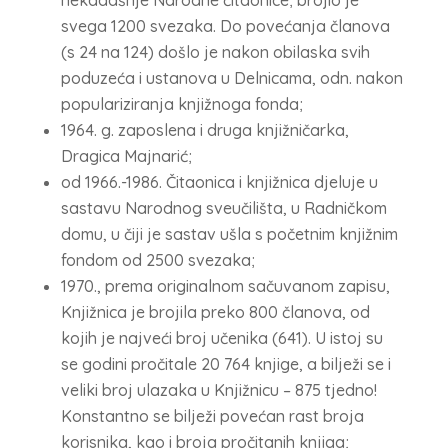
nekadašnje Narodne čitaonice; brojio je
svega 1200 svezaka. Do povećanja članova
(s 24 na 124) došlo je nakon obilaska svih
poduzeća i ustanova u Delnicama, odn. nakon
populariziranja knjižnoga fonda;
1964. g. zaposlena i druga knjižničarka,
Dragica Majnarić;
od 1966.-1986. Čitaonica i knjižnica djeluje u
sastavu Narodnog sveučilišta, u Radničkom
domu, u čiji je sastav ušla s početnim knjižnim
fondom od 2500 svezaka;
1970., prema originalnom sačuvanom zapisu,
Knjižnica je brojila preko 800 članova, od
kojih je najveći broj učenika (641). U istoj su
se godini pročitale 20 764 knjige, a bilježi se i
veliki broj ulazaka u Knjižnicu – 875 tjedno!
Konstantno se bilježi povećan rast broja
korisnika, kao i broja pročitanih knjiga;