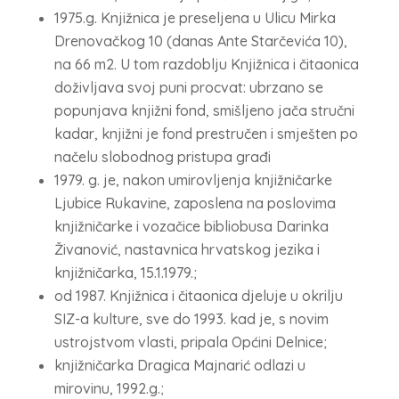
1975.g. Knjižnica je preseljena u Ulicu Mirka
Drenovačkog 10 (danas Ante Starčevića 10),
na 66 m2. U tom razdoblju Knjižnica i čitaonica
doživljava svoj puni procvat: ubrzano se
popunjava knjižni fond, smišljeno jača stručni
kadar, knjižni je fond prestručen i smješten po
načelu slobodnog pristupa građi
1979. g. je, nakon umirovljenja knjižničarke
Ljubice Rukavine, zaposlena na poslovima
knjižničarke i vozačice bibliobusa Darinka
Živanović, nastavnica hrvatskog jezika i
knjižničarka, 15.1.1979.;
od 1987. Knjižnica i čitaonica djeluje u okrilju
SIZ-a kulture, sve do 1993. kad je, s novim
ustrojstvom vlasti, pripala Općini Delnice;
knjižničarka Dragica Majnarić odlazi u
mirovinu, 1992.g.;