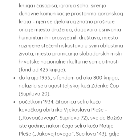
knjiga i časopisa, igranja šaha, širenja
duhovne komunikacije prostorima goranskog
kraja – njen se djelokrug znatno proširuje:
ona je mjesto druženja, dogovora osnivanja
humanitarnih i prosvjetnih društava, mjesto
razmjene stečenih iskustava u svim oblastima
života, mjesto promicanja slobodarskih misli i
hrvatske nacionalne i kulturne samobitnosti
(fond od 423 knjige);
do kraja 1933., s fondom od oko 800 knjiga,
nalazila se u ugostiteljskoj kući Zdenke Čop
(Supilova 20);
početkom 1934. čitaonica seli u kuću
kovačkog obrtnika Vjekoslava Pleše –
(„Kovoačovega“, Supilova 72), sve do Božića
iste godine, nakon čega seli u kuću Matije
Pleše („Jakovejtovega“, Supilova 143), gdje