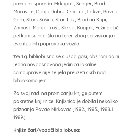
prema rasporedu: Mrkopalj, Sunger, Brod
Moravice, Donju Dobru, Crni Lug, Lokve, Ravnu
Goru, Staru Sušicu, Stari Laz, Brod na Kupi,
Zamost, Marija Trošt, Skrad, Kupjak, Fužine i Lič;
petkom se nije išlo na teren zbog servisiranja i
eventualnih popravaka vozila.
1994.g. bibliobusna se služba gasi, obzirom da ni
jedna novoosnovana jedinica lokalne
samouprave nije željela preuzeti skrb nad
bibliokombijem.
Za svoj rad na promicanju knjige putem
pokretne knjižnice, Knjižnica je dobila i nekoliko
priznanja Pavao Mirkovac (1982., 1983., 1988. i
1989.).
Knjižničari/vozači bibliobusa: