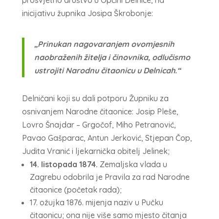
prosvjetno društvo u Općini Delnice, na
inicijativu župnika Josipa Škrobonje:
„Prinukan nagovaranjem ovomjesnih
naobraženih žitelja i činovnika, odlučismo
ustrojiti Narodnu čitaonicu u Delnicah.“
Delničani koji su dali potporu Župniku za
osnivanjem Narodne čitaonice: Josip Pleše,
Lovro Šnajdar – Grgočof, Miho Petranović,
Pavao Gašparac, Antun Jerković, Stjepan Čop,
Judita Vranić i ljekarnička obitelj Jelinek;
14. listopada 1874.
Zemaljska vlada u
Zagrebu odobrila je Pravila za rad Narodne
čitaonice (početak rada);
17. ožujka 1876. mijenja naziv u Pučku
čitaonicu; ona nije više samo mjesto čitanja