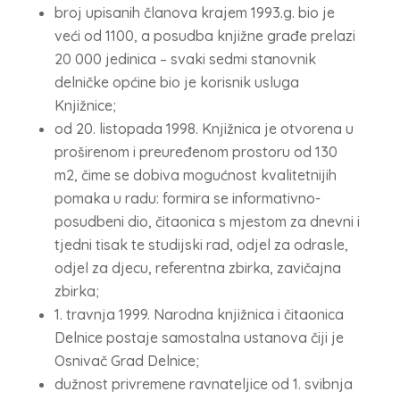
broj upisanih članova krajem 1993.g. bio je
veći od 1100, a posudba knjižne građe prelazi
20 000 jedinica – svaki sedmi stanovnik
delničke općine bio je korisnik usluga
Knjižnice;
od 20. listopada 1998. Knjižnica je otvorena u
proširenom i preuređenom prostoru od 130
m2, čime se dobiva mogućnost kvalitetnijih
pomaka u radu: formira se informativno-
posudbeni dio, čitaonica s mjestom za dnevni i
tjedni tisak te studijski rad, odjel za odrasle,
odjel za djecu, referentna zbirka, zavičajna
zbirka;
1. travnja 1999. Narodna knjižnica i čitaonica
Delnice postaje samostalna ustanova čiji je
Osnivač Grad Delnice;
dužnost privremene ravnateljice od 1. svibnja