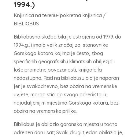
1994.)
Knjižnica na terenu- pokretna knjižnica /
BIBLIOBUS
Bibliobusna služba bila je ustrojena od 1979. do
1994.g., i imala velik značaj za stanovnike
Gorskoga kotara kojima je često, zbog
specifičnih geografskih i klimatskih obilježja i
loše prometne povezanosti, knjiga bila
nedostupna. Rad na bibliobusu bio je naporan
jer je svakodnevno, bez obzira na vremenske
uvjete, morao stići do svoga odredišta i u
najudaljenijim mjestima Gorskoga kotara, bez
obzira na vremenske prilike.
Bibliobus je obilazio goranska mjesta u točno
određen dan i sat; Svaki drugi tjedan obilazio je,