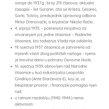
ostaje do 1937.g.; broji 219 članova, aktualni
časopisi – list Goranin, čita se Krleža, Cesarec,
Gorki, Tolstoj; predsjednik Upravnog odbora
Mirko Drenovački, a knjižničar Nikola Rački;
4. srpnja 1935. – pokrenuta inicijativa za
otvaranjem još jedne čitaonice – Radničke
čitaonice, što tadašnja Vlada nije odobrila;
19. siječnja 1937. čitaonica je zatvorena od
mjesnih vlasti zbog političkih razloga – njena
je imovina dana u pohranu Osnovne škole;
16. siječnja 1939. obnovljen rad Narodne
čitaonice u kući industrijalca Leopolda
Cividinija (Ante Starčevića 6), koji je, uz
besplatan prostor, i financijski pomagao njen
rad;
u ratnom razdoblju (1940.-1944.) nema
aktivnosti;